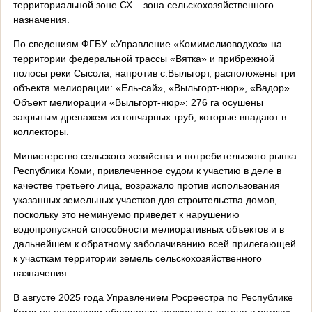
территориальной зоне СХ – зона сельскохозяйственного
назначения.
По сведениям ФГБУ «Управление «Комимелиоводхоз» на
территории федеральной трассы «Вятка» и прибрежной
полосы реки Сысола, напротив с.Выльгорт, расположены три
объекта мелиорации: «Ель-сай», «Выльгорт-нюр», «Вадор».
Объект мелиорации «Выльгорт-нюр»: 276 га осушены
закрытым дренажем из гончарных труб, которые впадают в
коллекторы.
Министерство сельского хозяйства и потребительского рынка
Республики Коми, привлеченное судом к участию в деле в
качестве третьего лица, возражало против использования
указанных земельных участков для строительства домов,
поскольку это неминуемо приведет к нарушению
водопропускной способности мелиоративных объектов и в
дальнейшем к обратному заболачиванию всей прилегающей
к участкам территории земель сельскохозяйственного
назначения.
В августе 2025 года Управлением Росреестра по Республике
Коми на основании обращения надзорного органа в рамках