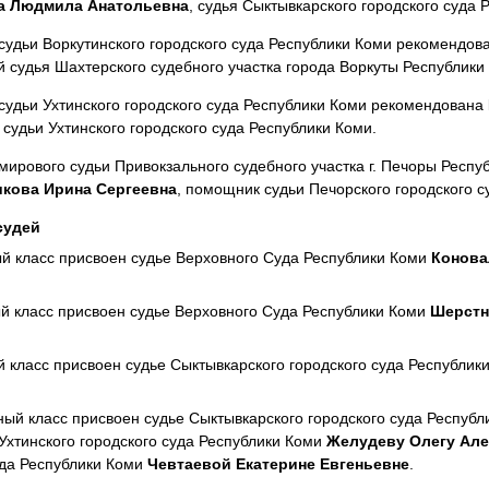
а Людмила Анатольевна
, судья Сыктывкарского городского суда 
судьи Воркутинского городского суда Республики Коми рекомендо
 судья Шахтерского судебного участка города Воркуты Республики
судьи Ухтинского городского суда Республики Коми рекомендована
удьи Ухтинского городского суда Республики Коми.
мирового судьи Привокзального судебного участка г. Печоры Респу
икова Ирина Сергеевна
, помощник судьи Печорского городского с
судей
й класс присвоен судье Верховного Суда Республики Коми
Конова
й класс присвоен судье Верховного Суда Республики Коми
Шерстн
класс присвоен судье Сыктывкарского городского суда Республик
й класс присвоен судье Сыктывкарского городского суда Респуб
 Ухтинского городского суда Республики Коми
Желудеву Олегу Але
уда Республики Коми
Чевтаевой Екатерине Евгеньевне
.