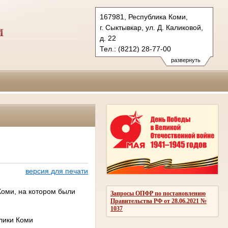
167981, Республика Коми,
г. Сыктывкар, ул. Д. Каликовой,
И
д. 22
Тел.: (8212) 28-77-00
vs.komi@sudrf.ru
развернуть
версия для печати
Коми, на котором были
Запросы ОПФР по постановлению
Правительства РФ от 28.06.2021 №
1037
блики Коми