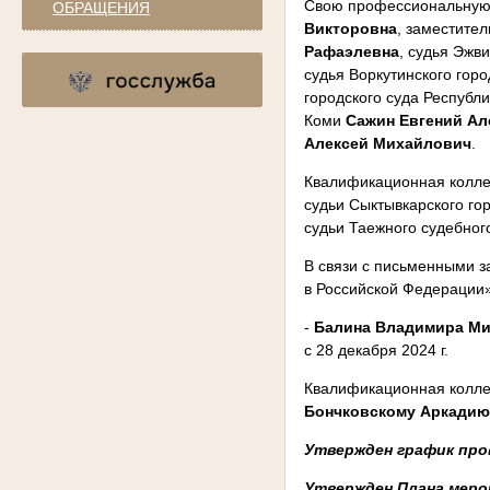
Свою профессиональную 
ОБРАЩЕНИЯ
Викторовна
, заместите
Рафаэлевна
, судья Эжв
судья Воркутинского гор
городского суда Республ
Коми
Сажин Евгений Ал
Алексей Михайлович
.
Квалификационная коллег
судьи Сыктывкарского го
судьи Таежного судебног
В связи с письменными за
в Российской Федерации
-
Балина Владимира М
с 28 декабря 2024 г.
Квалификационная коллег
Бончковскому Аркадию
Утвержден график пров
Утвержден Плана меро