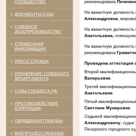
рекомендована
Печинин
СООБЩЕСТВО
На вакантную должность 
ДОКУМЕНТЫ СУДА
Александровна
,
мировой
СУДЕБНОЕ
На вакантную должность 
ДЕЛОПРОИЗВОДСТВО
Анатольевна,
помощник с
СПРАВОЧНАЯ
На вакантную должность 
ИНФОРМАЦИЯ
рекомендована
Граматч
ПРЕСС-СЛУЖБА
Проведена аттестация 
Второй квалификационны
УПРАВЛЕНИЕ СУДЕБНОГО
Валерьевне
.
ДЕПАРТАМЕНТА
Третий квалификационны
СУДЫ СУБЪЕКТА РФ
Анатольевне
.
Пятый квалификационный 
ПРОТИВОДЕЙСТВИЕ
Светлане Мунировне
.
КОРРУПЦИИ
Седьмой квалификационны
ОБРАЩЕНИЯ ГРАЖДАН
Александровичу
, судье
Печорского городского с
ВНЕПРОЦЕССУАЛЬНЫЕ