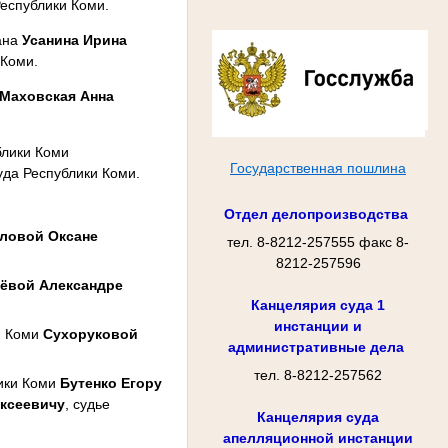
Республики Коми.
вана
Усанина Ирина
 Коми.
Маховская Анна
блики Коми
Государственная пошлина
уда Республики Коми.
Отдел делопроизводства
ловой Оксане
тел. 8-8212-257555 факс 8-
8212-257596
ёвой Александре
Канцелярия суда 1
инстанции и
и Коми
Сухоруковой
административные дела
тел. 8-8212-257562
лики Коми
Бутенко Егору
ксеевичу
, судье
Канцелярия суда
апелляционной инстанции