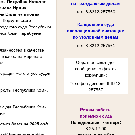
Коми
Пикулёва Наталия
по гражданским делам
инова Ирина
тел. 8-8212-257560
на Вильгельмовна
,
ья Воркутинского
Канцелярия суда
ородского суда Республики
апелляционной инстанции
лики Коми
Тарабукин
по уголовным делам
тел. 8-8212-257561
занностей в качестве
, в качестве мирового
Обратная связь для
не
.
сообщения о фактах
едерации «О статусе судей
коррупции:
Телефон доверия 8-8212-
257557
оркуты Республики Коми,
о суда Республики Коми
Режим работы
й».
приемной суда
Понедельник - четверг:
ики Коми на 2025 год.
8:25-
17:00
 судейском корпусе