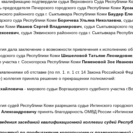
квалификацию подтвердили судья Верховного Суда Республики 
ль председателя Печорского городского суда Республики Коми
Хуса
инского районного суда г. Сыктывкара Республики Коми
Баудер Еле
одского суда Республики Коми
Боричева Ульяна Николаевна
, суд
ики Коми
Иванов Сергей Владимирович
, судья Сыктывкарского г
ексеевич
, судья Эжвинского районного суда г. Сыктывкара Респуб
ия дала заключение о возможности привлечения к исполнению обя
родского суда Республики Коми
Шишеловой Татьяне Леонидовне
о участка г. Сосногорска Республики Коми
Пименовой Зое Иванов
явлениями об отставке (по пп. 1. п. 1 ст. 14 Закона Российской Ф
») коллегия приняла решение о прекращении полномочий:
ихайловича
- мирового судьи Воргашорского судебного участка г.В
ия судей Республики Коми разрешила судье Интинского городског
 Александровичу
принять благодарность ОМВД России «Интински
едения заседаний квалификационной коллегии судей Республ
приятий по профилактике коррупционных правонарушений в