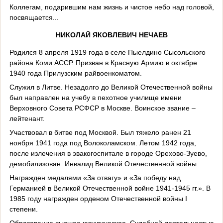
Коллегам, подарившим нам жизнь и чистое небо над головой,
посвящается...
НИКОЛАЙ ЯКОВЛЕВИЧ НЕЧАЕВ
Родился 8 апреля 1919 года в селе Пыелдино Сысольского
района Коми АССР. Призван в Красную Армию в октябре
1940 года Прилузским райвоенкоматом.
Служил в Литве. Незадолго до Великой Отечественной войны
был направлен на учебу в пехотное училище имени
Верховного Совета РСФСР в Москве. Воинское звание –
лейтенант.
Участвовал в битве под Москвой. Был тяжело ранен 21
ноября 1941 года под Волоколамском. Летом 1942 года,
после излечения в эвакогоспитале в городе Орехово-Зуево,
демобилизован. Инвалид Великой Отечественной войны.
Награжден медалями «За отвагу» и «За победу над
Германией в Великой Отечественной войне 1941-1945 гг.». В
1985 году награжден орденом Отечественной войны I
степени.
Образование высшее юридическое. Судебной деятельностью