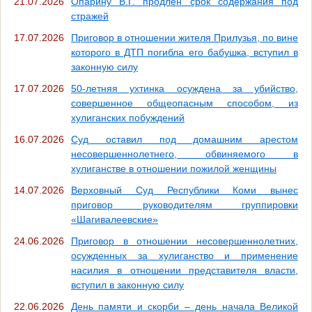
21.07.2026
Опарину В.Г. продлен срок содержания под
стражей
17.07.2026
Приговор в отношении жителя Прилузья, по вине
которого в ДТП погибла его бабушка, вступил в
законную силу
17.07.2026
50-летняя ухтинка осуждена за убийство,
совершенное общеопасным способом, из
хулиганских побуждений
16.07.2026
Суд оставил под домашним арестом
несовершеннолетнего, обвиняемого в
хулиганстве в отношении пожилой женщины
14.07.2026
Верховный Суд Республики Коми вынес
приговор руководителям группировки
«Шагивалеевские»
24.06.2026
Приговор в отношении несовершеннолетних,
осужденных за хулиганство и применение
насилия в отношении представителя власти,
вступил в законную силу
22.06.2026
День памяти и скорби – день начала Великой