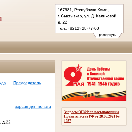
167981, Республика Коми,
г. Сыктывкар, ул. Д. Каликовой,
И
д. 22
Тел.: (8212) 28-77-00
vs.komi@sudrf.ru
развернуть
уда
Председатель
версия для печати
Запросы ОПФР по постановлению
Правительства РФ от 28.06.2021 №
1037
, д.22