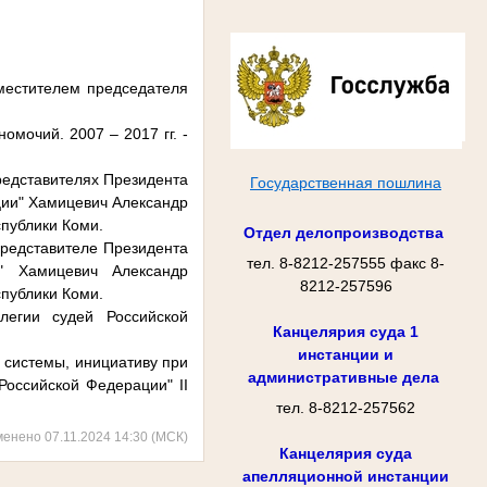
аместителем председателя
омочий. 2007 – 2017 гг. -
редставителях Президента
Государственная пошлина
ции" Хамицевич Александр
спублики Коми.
Отдел делопроизводства
представителе Президента
тел. 8-8212-257555 факс 8-
" Хамицевич Александр
8212-257596
спублики Коми.
егии судей Российской
Канцелярия суда 1
инстанции и
 системы, инициативу при
административные дела
Российской Федерации" II
тел. 8-8212-257562
менено 07.11.2024 14:30 (МСК)
Канцелярия суда
апелляционной инстанции