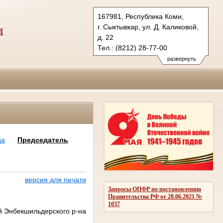
167981, Республика Коми,
г. Сыктывкар, ул. Д. Каликовой,
И
д. 22
Тел.: (8212) 28-77-00
vs.komi@sudrf.ru
развернуть
да
Председатель
версия для печати
Запросы ОПФР по постановлению
Правительства РФ от 28.06.2021 №
1037
й Энбекшильдерского р-на