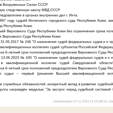
л в Вооруженных Силах СССР.
шую следственную школу МВД СССР.
ледователем в органах внутренних дел г. Инта.
1997 году судьёй Интинского городского суда Республики Коми, з
да Республики Коми.
ьёй Верховного Суда Республики Коми без ограничения срока полн
я Верховного Суда Республики Коми.
 31.05.2017 № 246 "О назначении судей федеральных судов и о п
квалификационных коллегиях судей субъектов Российской Федера
 на 6-летний срок полномочий председателем Верховного Суда Ре
 13.06.2023 № 430 "О назначении судей федеральных судов и о 
 в квалификационной коллегии судей Свердловской области
 на 6-летний срок полномочий председателем Верховного Суда Ре
сс судьи – первый (решение Высшей квалификационной колл
.
е служебных обязанностей, конкретный вклад в развитие судебной
олга награждён медалью "За заслуги перед судебной системой 
опубликовано 07.11.2024 14:28 (МСК), из